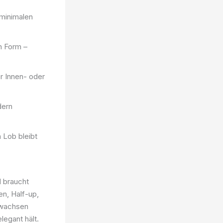
 minimalen
n Form –
er Innen- oder
dern
 Lob bleibt
d braucht
en, Half-up,
 wachsen
legant hält.