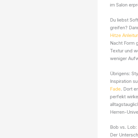
im Salon erpr
Du liebst So
greifen? Dan
Hitze Anleitu
Nacht Form g
Textur und we
weniger Aufw
Übrigens: St
Inspiration s
Fade
. Dort 
perfekt wirk
alltagstaugli
Herren-Univ
Bob vs. Lob:
Der Unterschi