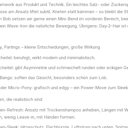
eamwork aus Produkt und Technik. Ein leichtes Salz- oder Zuckers
sse am Ansatz liftet subtil. Kneten statt kämmen – so bleibt die St
im Bob setzen wir gerne einen Mini-Bend im vorderen Bereich, be
 ein Wave-Iron die natürliche Bewegung. Übrigens: Day-2-Hair ist 
y, Partings – kleine Entscheidungen, große Wirkung
cheitel: beruhigt, wirkt modern und minimalistisch.
cheitel: gibt Asymmetrie und schmeichelt runden oder eckigen Ge
 Bangs: soften das Gesicht, besonders schön zum Lob.
oder Micro-Pony: grafisch und edgy – ein Power-Move zum Slee
n, die realistisch sind
ten-Refresh: Ansatz mit Trockenshampoo anheben, Längen mit 
n, wenig Leave-in, mit Händen formen.
en-Sleek: Hitzeschutz, Flachbürste, Luftstrom nach unten, Spitze