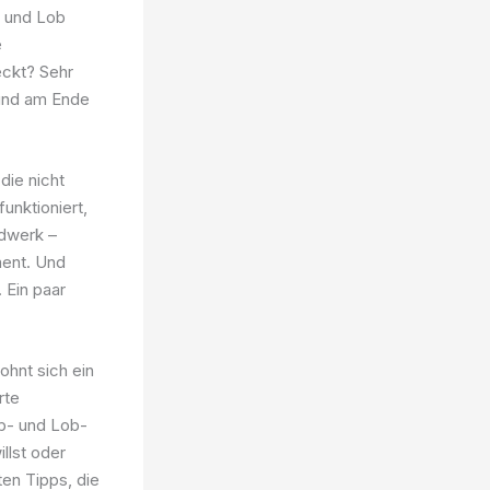
b und Lob
e
eckt? Sehr
 und am Ende
die nicht
unktioniert,
ndwerk –
ment. Und
 Ein paar
ohnt sich ein
rte
ob- und Lob-
llst oder
ten Tipps, die