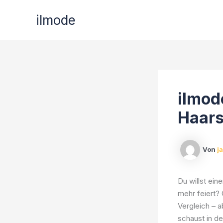
Zum
ilmode
Inhalt
springen
ilmod
Haars
Von
j
Du willst ein
mehr feiert?
Vergleich – a
schaust in de