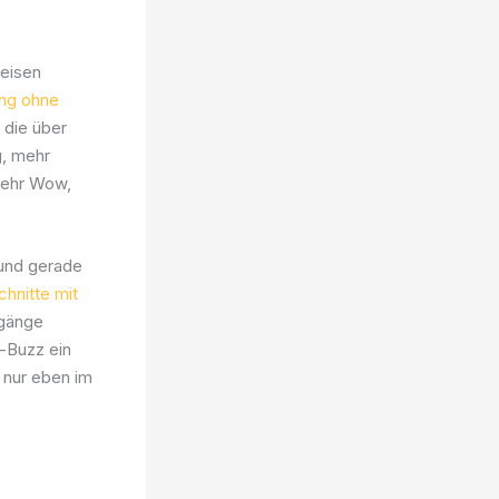
teisen
ing ohne
 die über
g, mehr
„mehr Wow,
eund gerade
hnitte mit
rgänge
-Buzz ein
– nur eben im