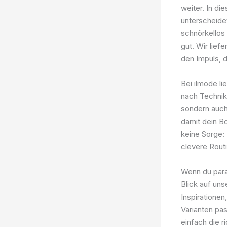
weiter. In d
unterscheide
schnörkellos 
gut. Wir lief
den Impuls, d
Bei ilmode l
nach Technik 
sondern auch
damit dein Bo
keine Sorge: 
clevere Rout
Wenn du paral
Blick auf un
Inspirationen
Varianten pas
einfach die r