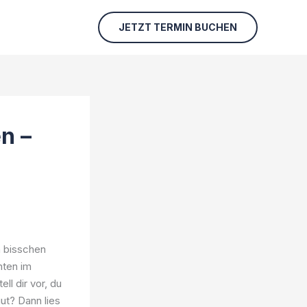
JETZT TERMIN BUCHEN
n –
n bisschen
nten im
ll dir vor, du
gut? Dann lies