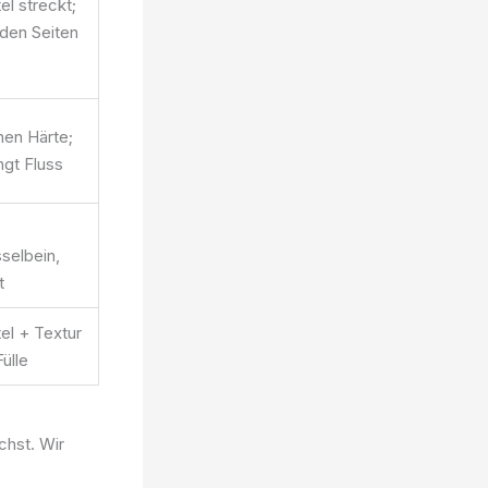
el streckt;
den Seiten
en Härte;
ngt Fluss
selbein,
t
el + Textur
ülle
uchst. Wir