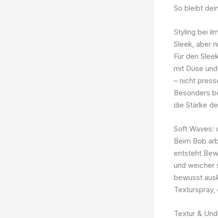
So bleibt de
Styling bei i
Sleek, aber 
Für den Sleek
mit Düse und 
– nicht press
Besonders bei
die Stärke d
Soft Waves: 
Beim Bob arb
entsteht Bew
und weicher s
bewusst ausk
Texturspray, 
Textur & Und