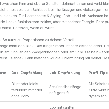
 zwischen Kinn und oberer Schulter, definiert Linien und wirkt klar
icht meist bis zum Schlüsselbein, ist lässiger und vielseitiger – er
n, sleeken. Für Haarschnitte & Styling: Bob- und Lob-Varianten im
ide Looks funktionieren zeitlos, aber mit anderer Energie. Bob: p
 Drama-Potenzial, wenn du willst.
: So nutzt du Proportionen zu deinem Vorteil
Länge lenkt den Blick. Das klingt simpel, ist aber entscheidend. D
 ob am Kinn, an den Wangenknochen oder am Schlüsselbein – form
willst Balance? Dann matchen wir die Linienführung mit deiner Ge
orm
Bob-Empfehlung
Lob-Empfehlung
Profi-Tipp
Blunt oder leicht
Mit Scheitel
Schlüsselbeinlänge,
texturiert, mit oder
Mitte wirkt r
soft gestuft
ohne Pony
dynamisch
Lob mit sanften