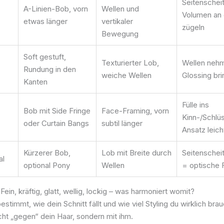
Seitenscheit
A-Linien-Bob, vorn
Wellen und
Volumen an 
etwas länger
vertikaler
zügeln
Bewegung
Soft gestuft,
Texturierter Lob,
Wellen nehm
Rundung in den
weiche Wellen
Glossing bri
Kanten
Fülle ins
Bob mit Side Fringe
Face-Framing, vorn
Kinn-/Schlüs
oder Curtain Bangs
subtil länger
Ansatz leich
Kürzerer Bob,
Lob mit Breite durch
Seitenscheit
al
optional Pony
Wellen
= optische F
Fein, kräftig, glatt, wellig, lockig – was harmoniert womit?
estimmt, wie dein Schnitt fällt und wie viel Styling du wirklich bra
ht „gegen“ dein Haar, sondern mit ihm.