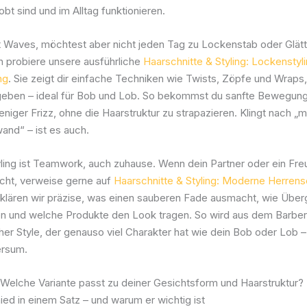
obt sind und im Alltag funktionieren.
ft Waves, möchtest aber nicht jeden Tag zu Lockenstab oder Glät
n probiere unsere ausführliche
Haarschnitte & Styling: Lockenstyl
ng
. Sie zeigt dir einfache Techniken wie Twists, Zöpfe und Wraps,
eben – ideal für Bob und Lob. So bekommst du sanfte Bewegun
niger Frizz, ohne die Haarstruktur zu strapazieren. Klingt nach 
and“ – ist es auch.
yling ist Teamwork, auch zuhause. Wenn dein Partner oder ein Fr
ucht, verweise gerne auf
Haarschnitte & Styling: Moderne Herrensc
erklären wir präzise, was einen sauberen Fade ausmacht, wie Übe
en und welche Produkte den Look tragen. So wird aus dem Barber
cher Style, der genauso viel Charakter hat wie dein Bob oder Lob 
ersum.
 Welche Variante passt zu deiner Gesichtsform und Haarstruktur?
ed in einem Satz – und warum er wichtig ist