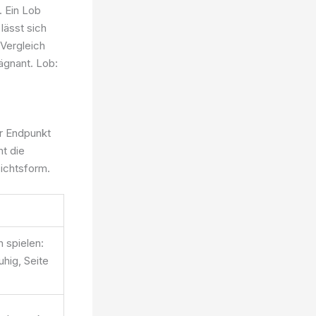
. Ein Lob
 lässt sich
 Vergleich
rägnant. Lob:
er Endpunkt
t die
sichtsform.
n spielen:
uhig, Seite