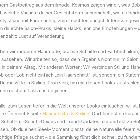
iesem Gastbeitrag aus dem ilmode-Kosmos zeigen wir dir, was Bo
t, welche Variante deiner Gesichtsform schmeichelt, wie du beid
stylst und mit Farbe richtig zum Leuchten bringst. Interesse gew
ern dir echte Salon-Praxis, kleine Hacks, ehrliche Empfehlungen –
er zählt: Lust auf Veränderung.
ieben wir moderne Haarmode, präzise Schnitte und Farbtechniken, 
aussehen. Wir arbeiten so, dass dein Ergebnis nicht nur im Salon f
 in deinem Alltag. Mit anderen Worten: Wir verbinden Stil und Ha
b oder Lob nicht einfach „ein Haarschnitt“ ist, sondern ein State
Du musst kein Styling-Profi sein, um mit diesen Looks zu strahlen.
inen reichen. Lass uns beginnen.
lel zum Lesen tiefer in die Welt unserer Looks eintauchen willst, l
sere Übersichtsseite
Haarschnitte & Styling
. Dort findest du kuratie
, Schritt-für-Schritt-Guides und Trend-Updates, die perfekt zu B
sen. Ob du einen Sleek-Moment planst, deine Naturwelle feiern wi
ichtige Pflege suchst – die Sammlung führt dich schnell zu fundier