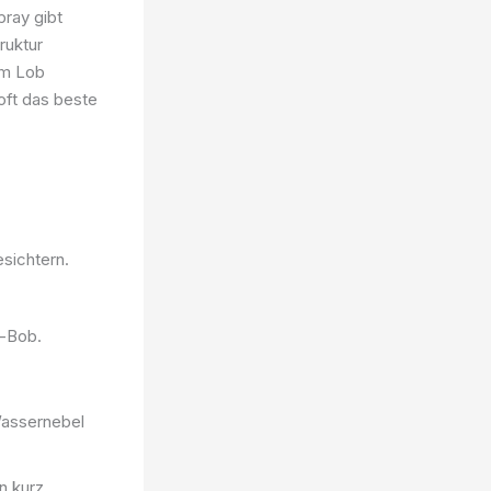
pray gibt
ruktur
im Lob
oft das beste
sichtern.
k-Bob.
Wassernebel
n kurz