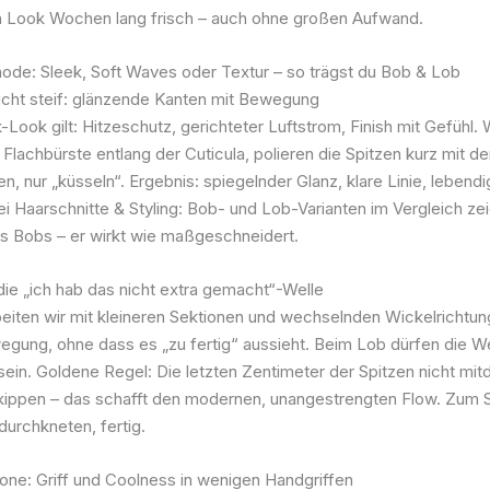
in Look Wochen lang frisch – auch ohne großen Aufwand.
lmode: Sleek, Soft Waves oder Textur – so trägst du Bob & Lob
nicht steif: glänzende Kanten mit Bewegung
-Look gilt: Hitzeschutz, gerichteter Luftstrom, Finish mit Gefühl.
Flachbürste entlang der Cuticula, polieren die Spitzen kurz mit d
en, nur „küsseln“. Ergebnis: spiegelnder Glanz, klare Linie, lebend
 Haarschnitte & Styling: Bob- und Lob-Varianten im Vergleich zeig
es Bobs – er wirkt wie maßgeschneidert.
die „ich hab das nicht extra gemacht“-Welle
eiten wir mit kleineren Sektionen und wechselnden Wickelrichtun
egung, ohne dass es „zu fertig“ aussieht. Beim Lob dürfen die W
ein. Goldene Regel: Die letzten Zentimeter der Spitzen nicht mit
ippen – das schafft den modernen, unangestrengten Flow. Zum 
durchkneten, fertig.
one: Griff und Coolness in wenigen Handgriffen