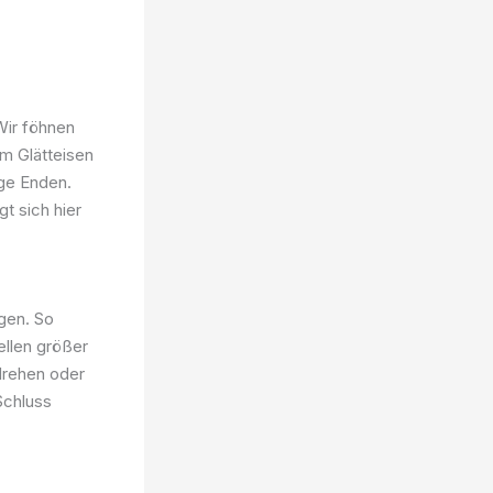
 Wir föhnen
em Glätteisen
ige Enden.
t sich hier
gen. So
ellen größer
drehen oder
Schluss