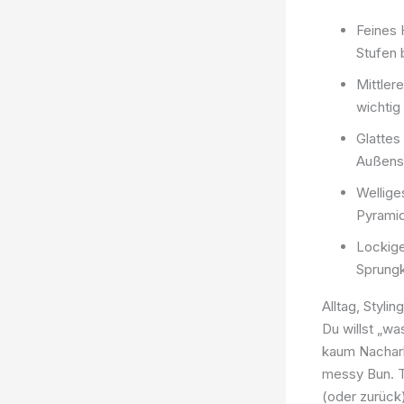
Feines 
Stufen 
Mittler
wichtig
Glattes
Außens
Wellige
Pyrami
Lockige
Sprungk
Alltag, Styli
Du willst „wa
kaum Nacharb
messy Bun. T
(oder zurück)