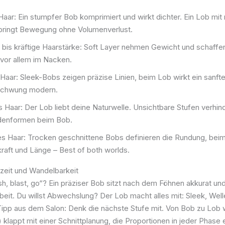
Haar: Ein stumpfer Bob komprimiert und wirkt dichter. Ein Lob mit
bringt Bewegung ohne Volumenverlust.
e bis kräftige Haarstärke: Soft Layer nehmen Gewicht und schaffe
 vor allem im Nacken.
 Haar: Sleek-Bobs zeigen präzise Linien, beim Lob wirkt ein sanft
chwung modern.
s Haar: Der Lob liebt deine Naturwelle. Unsichtbare Stufen verhin
denformen beim Bob.
s Haar: Trocken geschnittene Bobs definieren die Rundung, beim
raft und Länge – Best of both worlds.
ngzeit und Wandelbarkeit
sh, blast, go“? Ein präziser Bob sitzt nach dem Föhnen akkurat un
eit. Du willst Abwechslung? Der Lob macht alles mit: Sleek, Well
ipp aus dem Salon: Denk die nächste Stufe mit. Von Bob zu Lob
 klappt mit einer Schnittplanung, die Proportionen in jeder Phase e